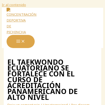
Ir al contenido
EL TAEKWONDO
ECUATORIANO SE
FORTALECE CON EL
CURSO DE
ACREDITACIÓN
PANAMERICANO DE
ALTO NIVEL
Deja un comentario
/
Uncategorized
/ Por
dircom